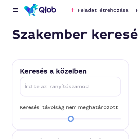
Feladat létrehozása
F
Szakember keresé
Keresés a közelben
Írd be az irányítószámod
Keresési távolság
nem meghatározott