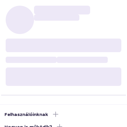
Felhasználóinknak
Hogyan is működik?