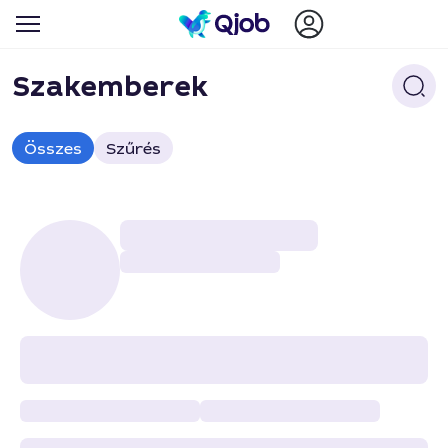
Szakemberek
Összes
Szűrés