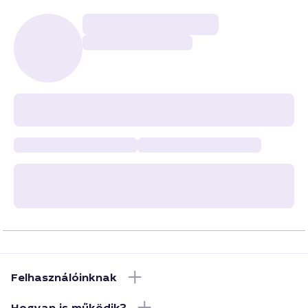
Felhasználóinknak
Hogyan is működik?