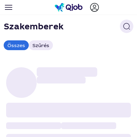
Szakemberek
Összes
Szűrés