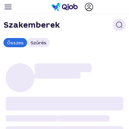
Szakemberek
Összes
Szűrés