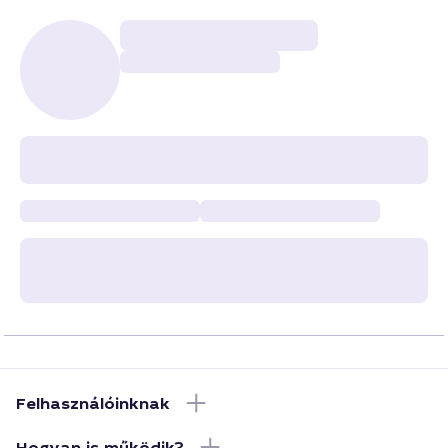
Felhasználóinknak
Hogyan is működik?