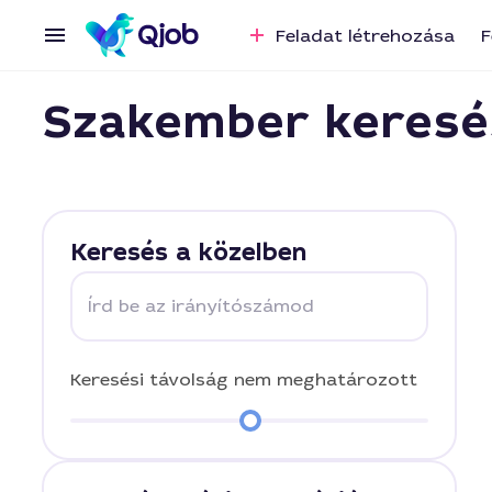
Feladat létrehozása
F
Szakember keresé
Keresés a közelben
Írd be az irányítószámod
Keresési távolság
nem meghatározott