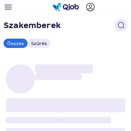
Szakemberek
Összes
Szűrés