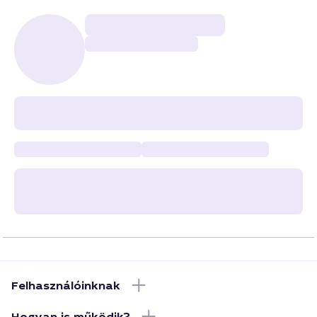
Felhasználóinknak
Hogyan is működik?