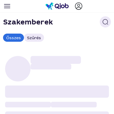
Szakemberek
Összes
Szűrés