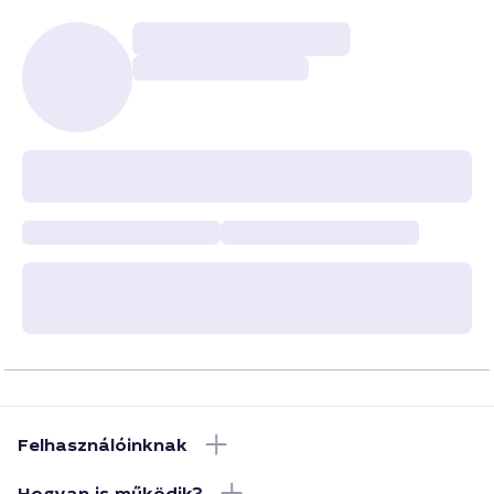
Felhasználóinknak
Hogyan is működik?