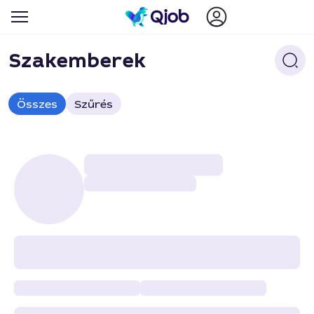
Szakemberek
Összes
Szűrés