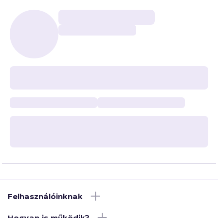
Felhasználóinknak
Hogyan is működik?