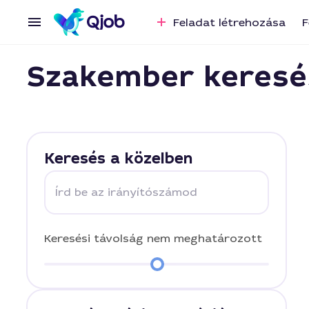
Feladat létrehozása
F
Szakember keresé
Keresés a közelben
Írd be az irányítószámod
Keresési távolság
nem meghatározott