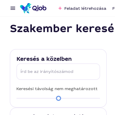
Feladat létrehozása
F
Szakember keresé
Keresés a közelben
Írd be az irányítószámod
Keresési távolság
nem meghatározott