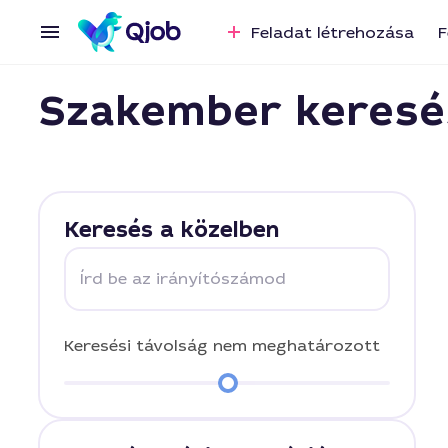
Feladat létrehozása
F
Szakember keresé
Keresés a közelben
Írd be az irányítószámod
Keresési távolság
nem meghatározott