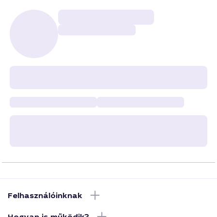
Felhasználóinknak
Hogyan is működik?