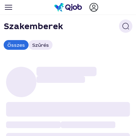
Szakemberek
Összes
Szűrés