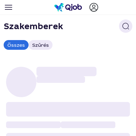
Szakemberek
Összes
Szűrés