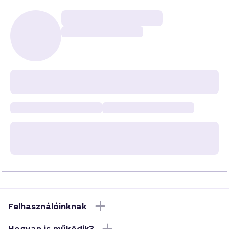
Felhasználóinknak
Hogyan is működik?