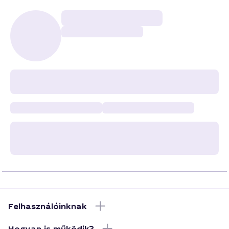
Felhasználóinknak
Hogyan is működik?