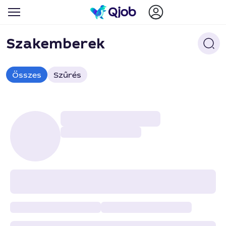
Szakemberek
Összes
Szűrés