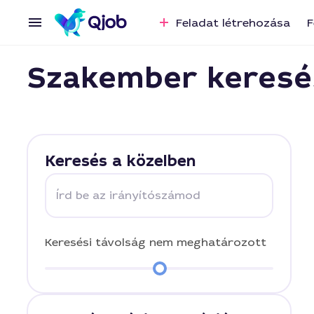
Feladat létrehozása
F
Szakember keresé
Keresés a közelben
Írd be az irányítószámod
Keresési távolság
nem meghatározott