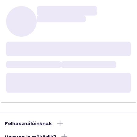
Felhasználóinknak
Hogyan is működik?