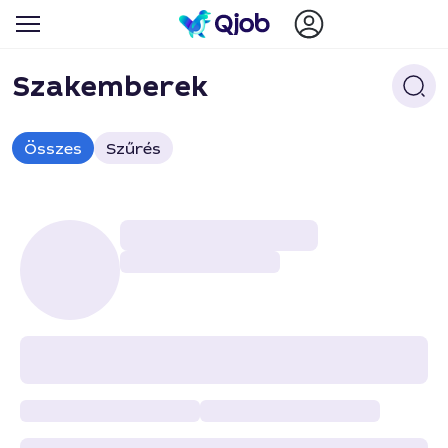
Szakemberek
Összes
Szűrés