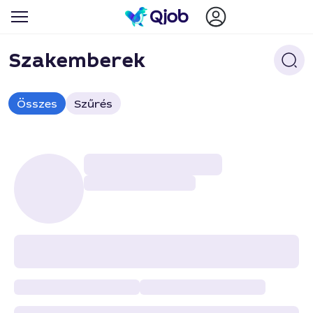
Szakemberek
Összes
Szűrés