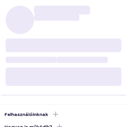
Felhasználóinknak
Hogyan is működik?