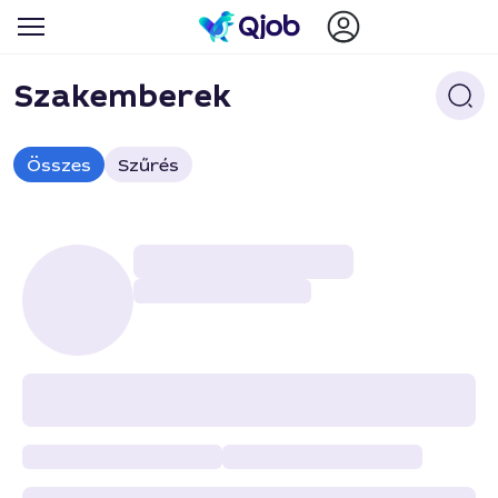
Szakemberek
Összes
Szűrés