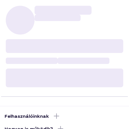
Felhasználóinknak
Hogyan is működik?