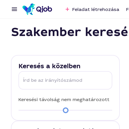
Feladat létrehozása
F
Szakember keresé
Keresés a közelben
Írd be az irányítószámod
Keresési távolság
nem meghatározott