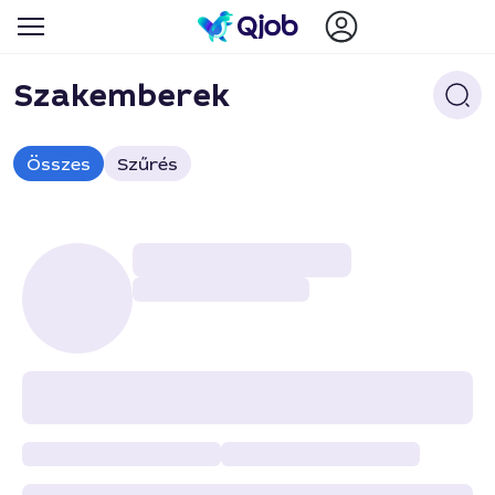
Szakemberek
Összes
Szűrés