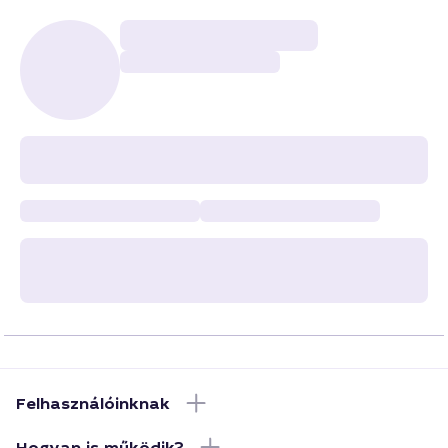
Felhasználóinknak
Hogyan is működik?