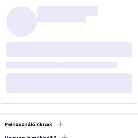
Felhasználóinknak
Hogyan is működik?