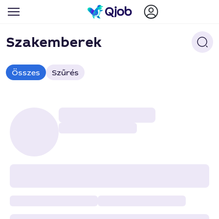
Szakemberek
Összes
Szűrés