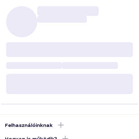
Felhasználóinknak
Hogyan is működik?