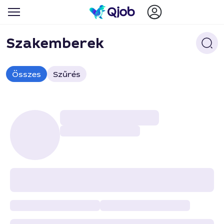
Szakemberek
Összes
Szűrés