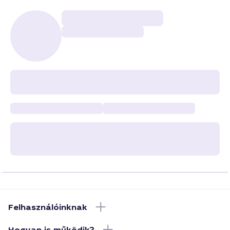
Felhasználóinknak
Hogyan is működik?