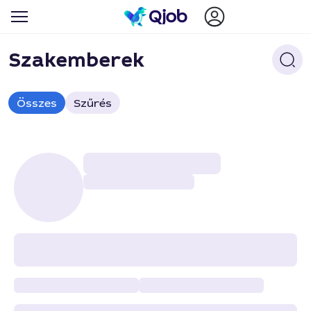
Szakemberek
Összes
Szűrés