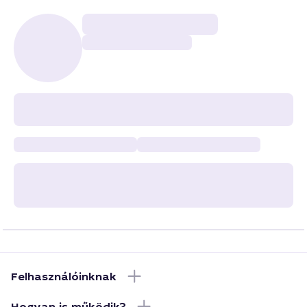
Felhasználóinknak
Hogyan is működik?