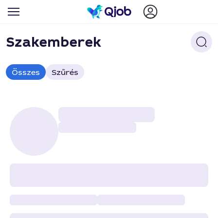
Szakemberek
Összes
Szűrés