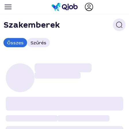
Szakemberek
Összes
Szűrés