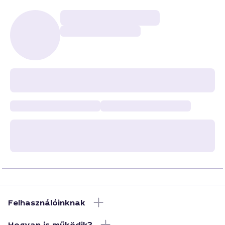
Felhasználóinknak
Hogyan is működik?