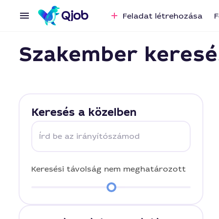
Feladat létrehozása
F
Szakember keresé
Keresés a közelben
Írd be az irányítószámod
Keresési távolság
nem meghatározott