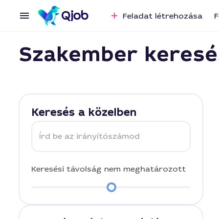
Feladat létrehozása
F
Szakember keresé
Keresés a közelben
Írd be az irányítószámod
Keresési távolság
nem meghatározott