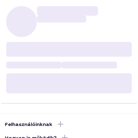
Felhasználóinknak
Hogyan is működik?