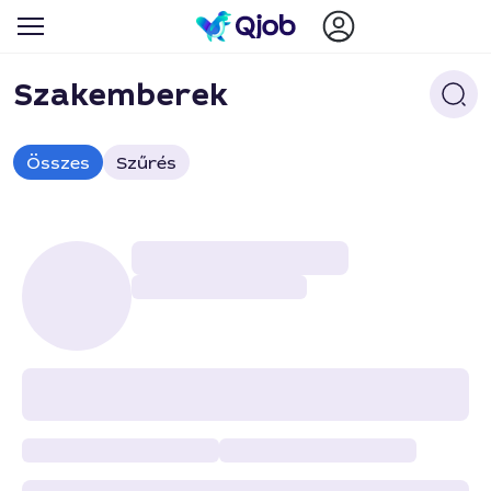
Szakemberek
Összes
Szűrés