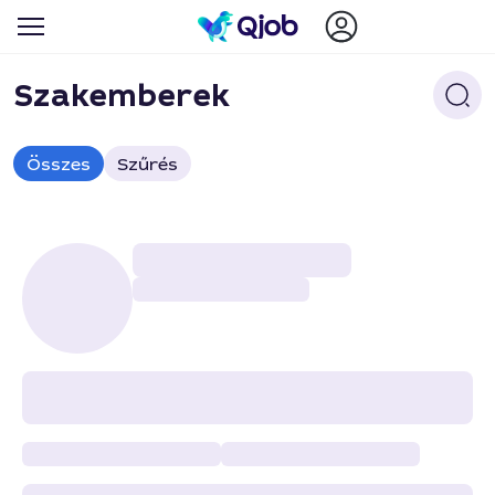
Szakemberek
Összes
Szűrés