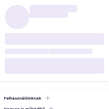
Felhasználóinknak
Hogyan is működik?