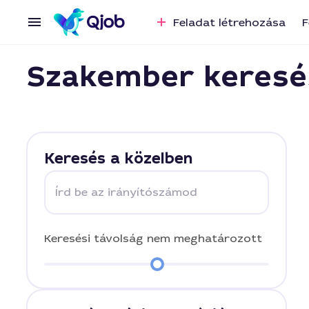
Feladat létrehozása
F
Szakember keresé
Keresés a közelben
Írd be az irányítószámod
Keresési távolság
nem meghatározott