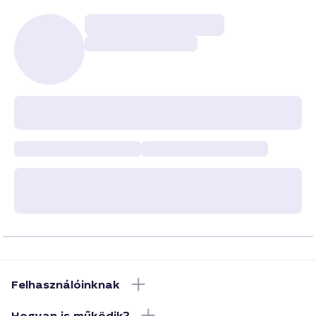
Felhasználóinknak
Hogyan is működik?