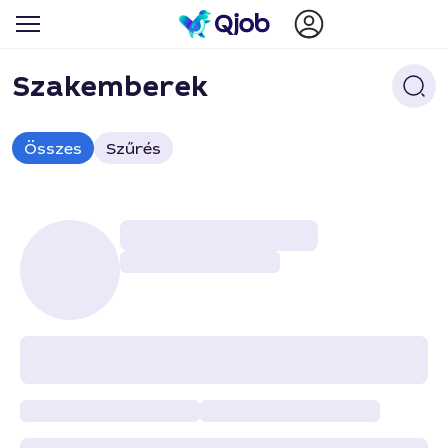
Szakemberek
Összes
Szűrés