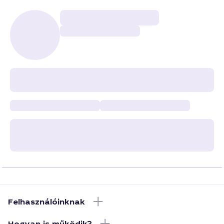
Felhasználóinknak
Hogyan is működik?