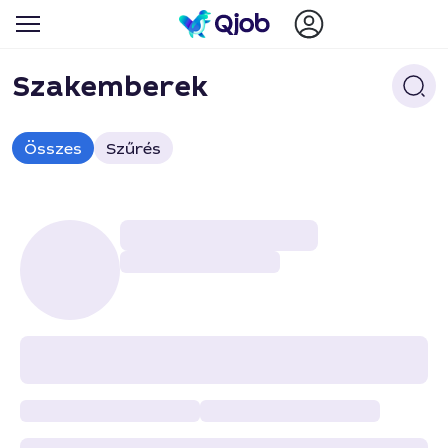
Szakemberek
Összes
Szűrés