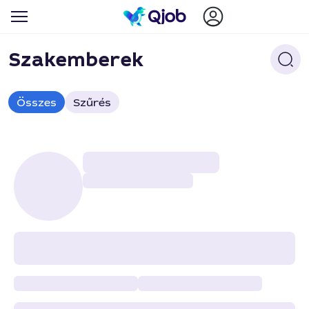
Szakemberek
Összes
Szűrés