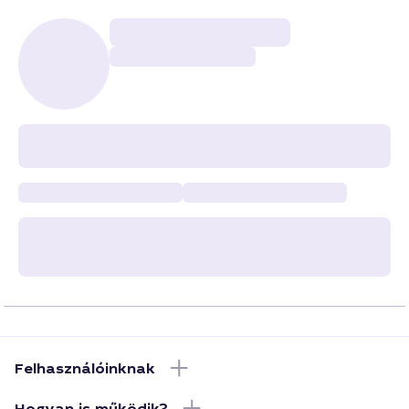
Felhasználóinknak
Hogyan is működik?