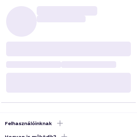
Felhasználóinknak
Hogyan is működik?