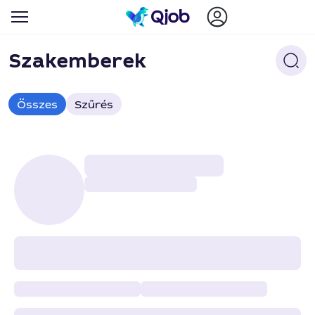
Szakemberek
Összes
Szűrés