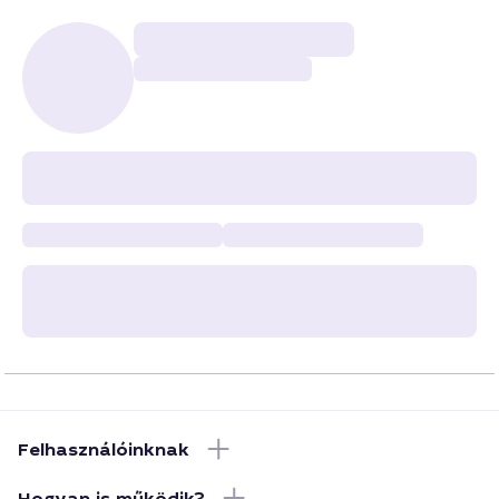
Felhasználóinknak
Hogyan is működik?