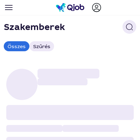
Szakemberek
Összes
Szűrés