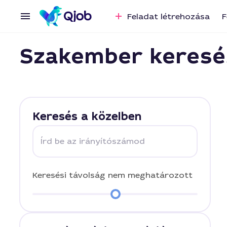
Feladat létrehozása
F
Szakember keresé
Keresés a közelben
Írd be az irányítószámod
Keresési távolság
nem meghatározott