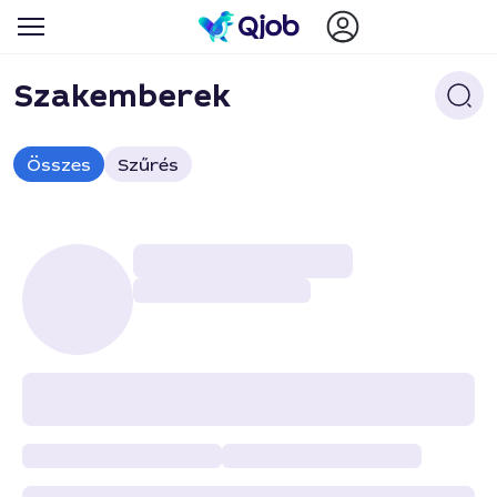
Szakemberek
Összes
Szűrés