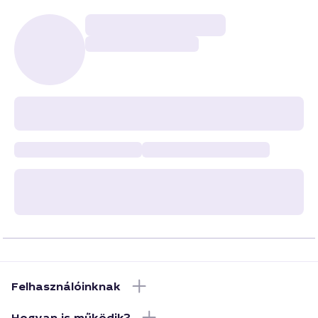
Felhasználóinknak
Hogyan is működik?