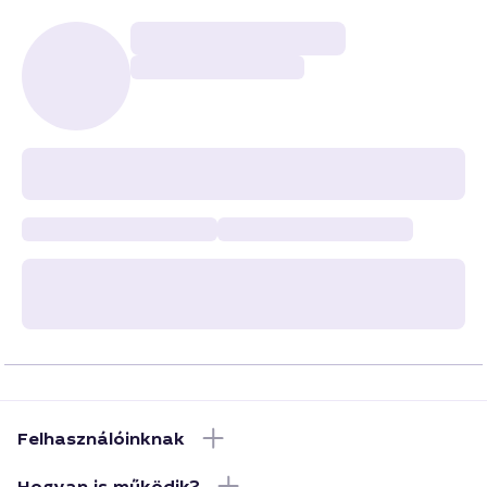
Felhasználóinknak
Hogyan is működik?