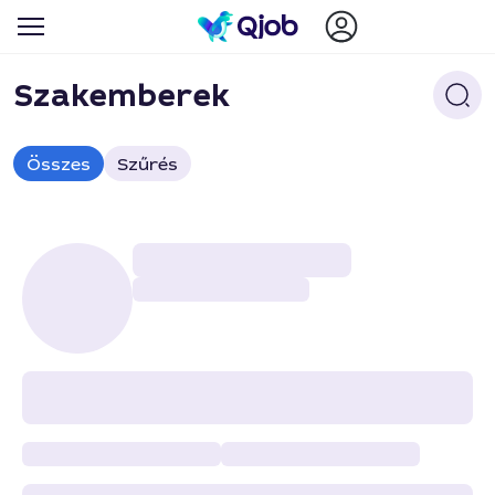
Szakemberek
Összes
Szűrés