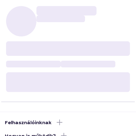
Felhasználóinknak
Hogyan is működik?