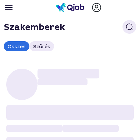
Szakemberek
Összes
Szűrés