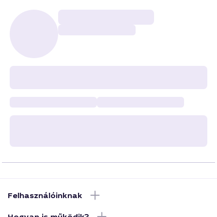
Felhasználóinknak
Hogyan is működik?