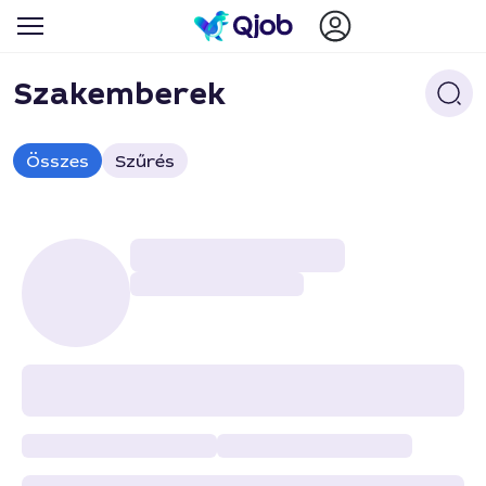
Szakemberek
Összes
Szűrés