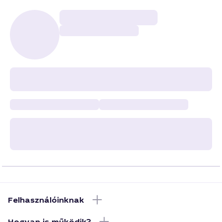
Felhasználóinknak
Hogyan is működik?