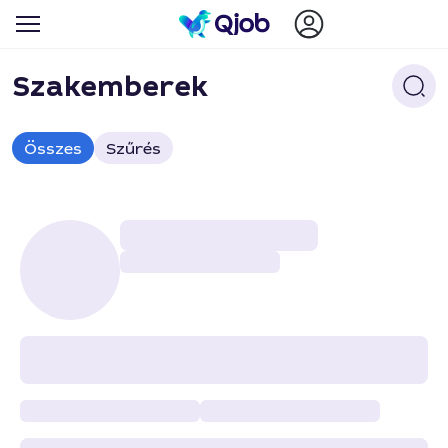
Szakemberek
Összes
Szűrés