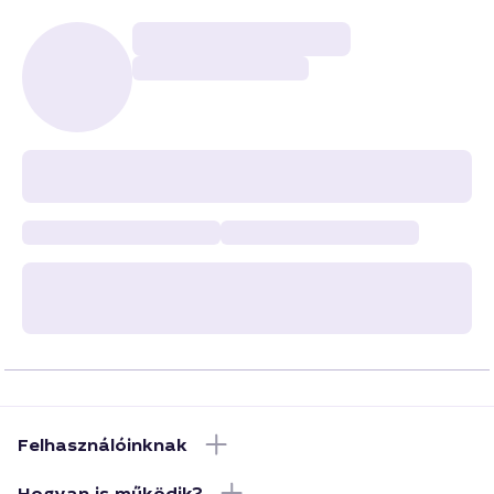
Felhasználóinknak
Hogyan is működik?