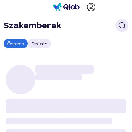
Szakemberek
Összes
Szűrés