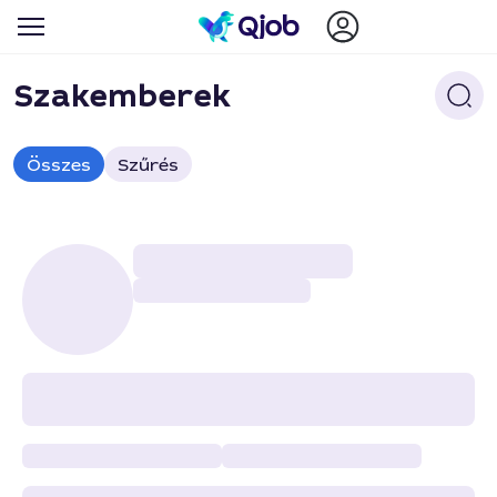
Szakemberek
Összes
Szűrés