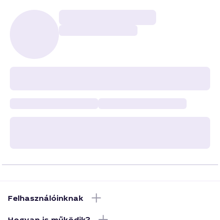
Felhasználóinknak
Hogyan is működik?