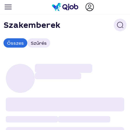
Szakemberek
Összes
Szűrés