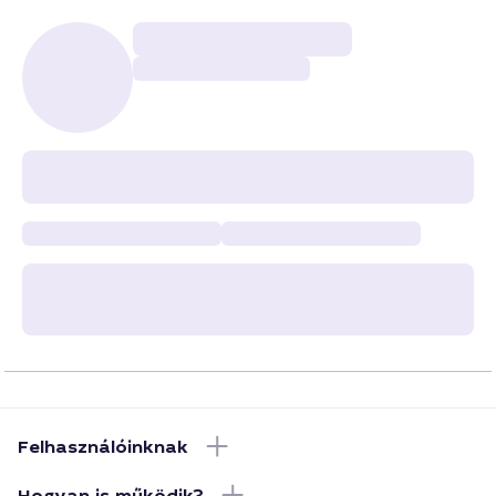
Felhasználóinknak
Hogyan is működik?