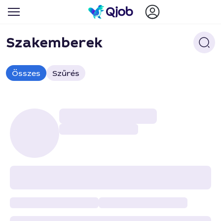
Szakemberek
Összes
Szűrés