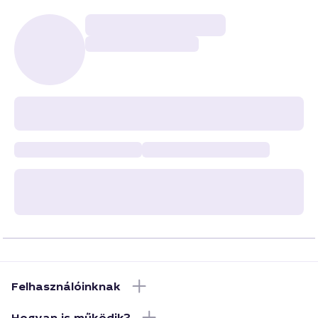
Felhasználóinknak
Hogyan is működik?