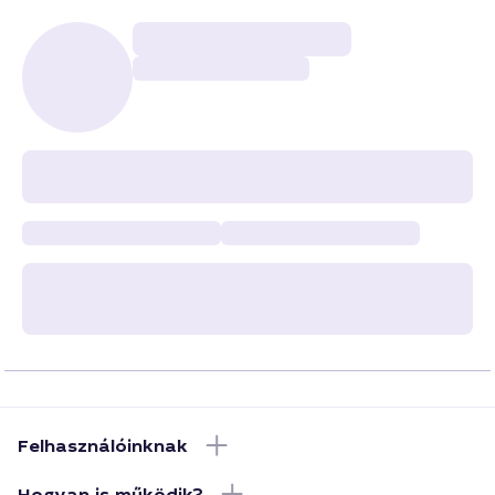
Felhasználóinknak
Hogyan is működik?