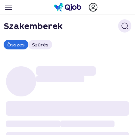
Szakemberek
Összes
Szűrés