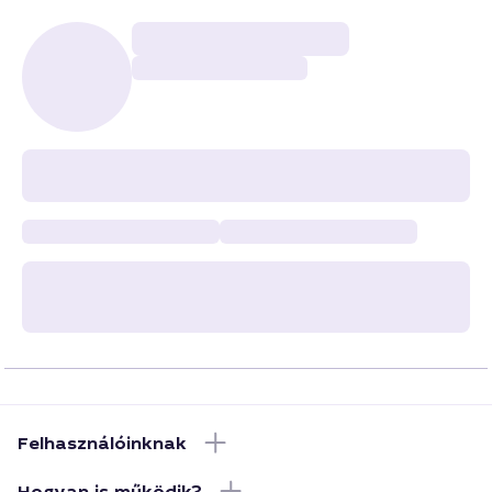
Felhasználóinknak
Hogyan is működik?