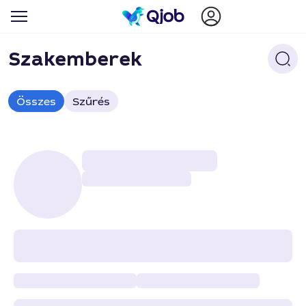
Szakemberek
Összes
Szűrés