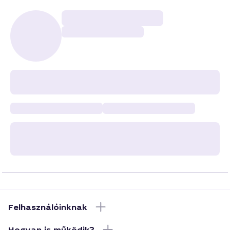
Felhasználóinknak
Hogyan is működik?