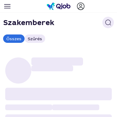
Szakemberek
Összes
Szűrés