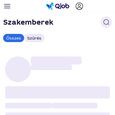
Szakemberek
Összes
Szűrés