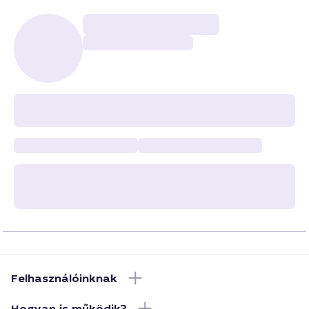
Felhasználóinknak
Hogyan is működik?