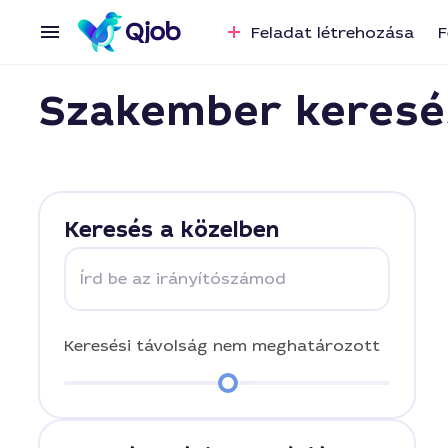
Feladat létrehozása
F
Szakember keresé
Keresés a közelben
Írd be az irányítószámod
Keresési távolság
nem meghatározott